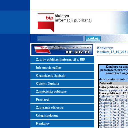
Konkursy:
Konkurs_17_02_2021
Zasady publikacji informacji w BIP
Konkurs na udzi
Informacje ogólne
pozostałych pracow
komórkach organ
Organizacja Szpitala
data zamieszczenia: 
Załączniki:
Obiekty Szpitala
Data publikacji: 01.
Rozstrzygnięcie kon
Zamówienia publiczne
Data publikacji: 17.
Ogłoszenie_16_02_2
Przetargi
Regulamin_konkursu
Załącznik Nr 1_16_0
Załącznik Nr 2_16_0
Zapytania ofertowe
Załącznik Nr 3_16_0
Załącznik Nr 3_16_0
Załącznik Nr 3_16_0
Usługi społeczne
Załącznik Nr 3_16_0
Załącznik Nr 3_16_0
Konkursy
Załącznik Nr 3_16_0
Załącznik Nr 3_16_0