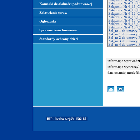
Załącznik Nr 4_16_0
Komórki działalności podstawowej
Załącznik Nr 4_16_0
Załącznik Nr 4_16_0
Załatwianie spraw
Załącznik Nr 4_16_0
Załącznik Nr 4_16_0
Załącznik Nr 4_16_0
Ogłoszenia
Załącznik Nr 4_16_0
Załącznik Nr 4_16_0
Sprawozdania finansowe
Zał_nr 1 do umowy Pa
Zał_nr 1 do umowy Pa
Zał_nr 2 do umowy P
Standardy ochrony dzieci
Zał_nr 3 do umowy Pa
Zał_nr 4 do umowy Pa
informacje wprowadzi
informacje wytworzył
data ostatniej modyfik
BIP - liczba wejść: 156115