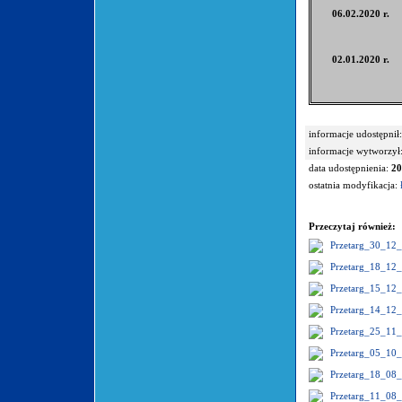
06.02.2020 r.
02.01.2020 r.
informacje udostępnił:
informacje wytworzył
data udostępnienia:
20
ostatnia modyfikacja:
Przeczytaj również:
Przetarg_30_12
Przetarg_18_12
Przetarg_15_12
Przetarg_14_12
Przetarg_25_11
Przetarg_05_10
Przetarg_18_08
Przetarg_11_08